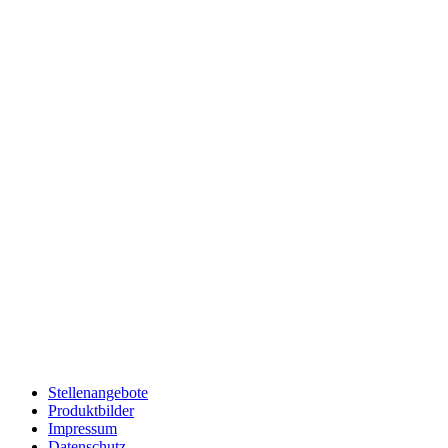
Hutthurmer Familienbrauerei
Öffnungszeiten
Montag – Donnerstag: 7:30 - 16:00 Uhr
Freitag: 7:30 – 15 Uhr
Stellenangebote
Produktbilder
Impressum
Datenschutz