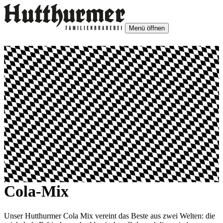
Menü öffnen
Cola-Mix
Unser Hutthurmer Cola Mix vereint das Beste aus zwei Welten: die