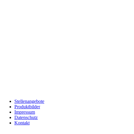
Hutthurmer Familienbrauerei
Öffnungszeiten
Montag – Donnerstag: 7:30 - 16:00 Uhr
Freitag: 7:30 – 15 Uhr
Stellenangebote
Produktbilder
Impressum
Datenschutz
Kontakt