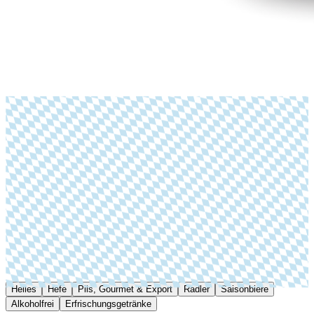
Helles
Hefe
Pils, Gourmet & Export
Radler
Saisonbiere
Alkoholfrei
Erfrischungs­­­­­­getränke