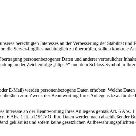
nseres berechtigten Interesses an der Verbesserung der Stabilität und 
vor, die Server-Logfiles nachträglich zu überprüfen, sollten konkrete 
bertragung personenbezogener Daten und anderer vertraulicher Inhalte
ndung an der Zeichenfolge „https://“ und dem Schloss-Symbol in Ihrer
der E-Mail) werden personenbezogene Daten erhoben. Welche Daten im
sschließlich zum Zweck der Beantwortung Ihres Anliegens bzw. für die
gtes Interesse an der Beantwortung Ihres Anliegens gemäß Art. 6 Abs. 1
 Art. 6 Abs. 1 lit. b DSGVO. Ihre Daten werden nach abschließender Bea
ßend geklärt ist und sofern keine gesetzlichen Aufbewahrungspflichten