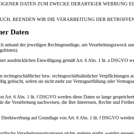
ZOGENER DATEN ZUM ZWECKE DERARTIGER WERBUNG EI
UCH, BEENDEN WIR DIE VERARBEITUNG DER BETROFFE
ner Daten
 anhand der jeweiligen Rechtsgrundlage, am Verarbeitungszweck und – 
sfristen).
er ausdrücklichen Einwilligung gemäß Art. 6 Abs. 1 lit. a DSGVO werd
n rechtsgeschäftlicher bzw. rechtsgeschäftsähnlicher Verpflichtungen a
 gelöscht, sofern sie nicht mehr zur Vertragserfüllung oder Vertragsan
n Art. 6 Abs. 1 lit. f DSGVO werden diese Daten so lange gespeicher
 die Verarbeitung nachweisen, die Ihre Interessen, Rechte und Freihe
irektwerbung auf Grundlage von Art. 6 Abs. 1 lit. f DSGVO werden di
pezifische Verarbeitungssituationen nichts anderes ergibt, werden gesp