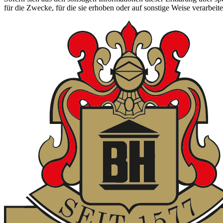
für die Zwecke, für die sie erhoben oder auf sonstige Weise verarbei