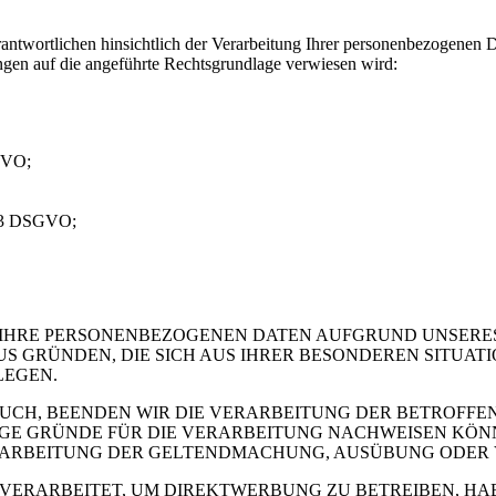
ntwortlichen hinsichtlich der Verarbeitung Ihrer personenbezogenen D
ngen auf die angeführte Rechtsgrundlage verwiesen wird:
GVO;
s. 3 DSGVO;
IHRE PERSONENBEZOGENEN DATEN AUFGRUND UNSERES
AUS GRÜNDEN, DIE SICH AUS IHRER BESONDEREN SITUA
LEGEN.
CH, BEENDEN WIR DIE VERARBEITUNG DER BETROFFEN
E GRÜNDE FÜR DIE VERARBEITUNG NACHWEISEN KÖNNE
RARBEITUNG DER GELTENDMACHUNG, AUSÜBUNG ODER 
ERARBEITET, UM DIREKTWERBUNG ZU BETREIBEN, HABE